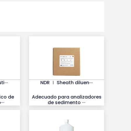
i···
NDR Ⅰ Sheath diluen···
ico de
Adecuado para analizadores
··
de sedimento ···