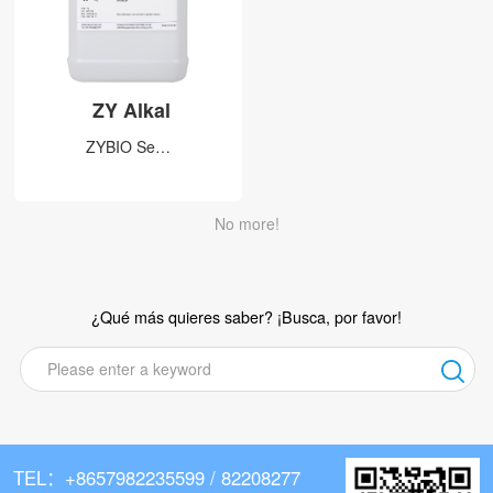
ZY Alkal
ZYBIO Se…
No more!
¿Qué más quieres saber? ¡Busca, por favor!
TEL：+8657982235599 / 82208277