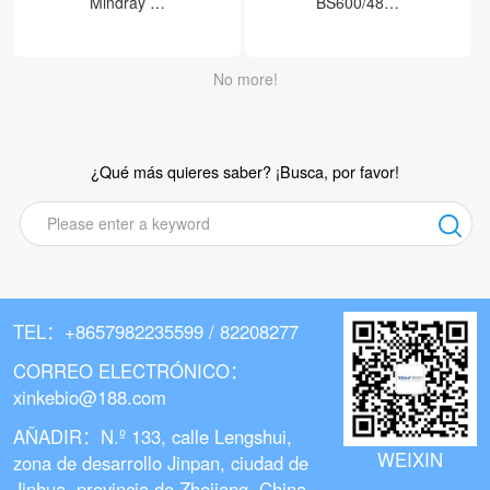
Mindray …
BS600/48…
No more!
¿Qué más quieres saber? ¡Busca, por favor!
TEL：+8657982235599 / 82208277
CORREO ELECTRÓNICO：
xinkebio@188.com
AÑADIR：N.º 133, calle Lengshui,
WEIXIN
zona de desarrollo Jinpan, ciudad de
Jinhua, provincia de Zhejiang, China.